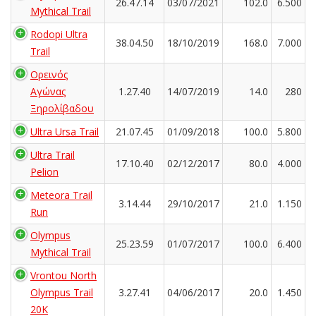
26.47.14
03/07/2021
102.0
6.500
Mythical Trail
Rodopi Ultra
38.04.50
18/10/2019
168.0
7.000
Trail
Ορεινός
Αγώνας
1.27.40
14/07/2019
14.0
280
Ξηρολίβαδου
Ultra Ursa Trail
21.07.45
01/09/2018
100.0
5.800
Ultra Trail
17.10.40
02/12/2017
80.0
4.000
Pelion
Meteora Trail
3.14.44
29/10/2017
21.0
1.150
Run
Olympus
25.23.59
01/07/2017
100.0
6.400
Mythical Trail
Vrontou North
Olympus Trail
3.27.41
04/06/2017
20.0
1.450
20K