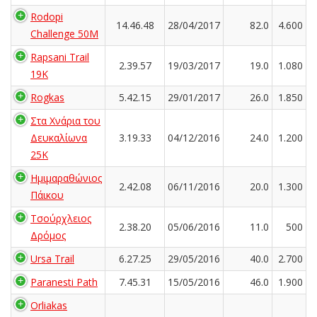
Rodopi
14.46.48
28/04/2017
82.0
4.600
Challenge 50M
Rapsani Trail
2.39.57
19/03/2017
19.0
1.080
19K
Rogkas
5.42.15
29/01/2017
26.0
1.850
Στα Χνάρια του
Δευκαλίωνα
3.19.33
04/12/2016
24.0
1.200
25K
Ημιμαραθώνιος
2.42.08
06/11/2016
20.0
1.300
Πάικου
Τσούρχλειος
2.38.20
05/06/2016
11.0
500
Δρόμος
Ursa Trail
6.27.25
29/05/2016
40.0
2.700
Paranesti Path
7.45.31
15/05/2016
46.0
1.900
Orliakas