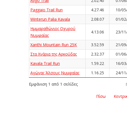
Avgo Trail
2.02.40
07/06
Paggaio Trail Run
4.27.46
10/05
Winterun Palia Kavala
2.08.07
01/02
Ημιμαραθώνιος Οχυρού
4.13.06
23/11
Νυμφαίας
Xanthi Mountain Run 25K
3.52.59
21/09
Στα Χνάρια της Αρκούδας
2.32.37
01/06
Kavala Trail Run
1.59.22
16/03
Αγώνας Άλσους Νυμφαίας
1.16.25
24/11
Εμφάνιση 1 από 1 σελίδες
Πίσω
Κεντρι