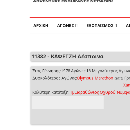
ΑΡΧΙΚΗ
ΑΓΩΝΕΣ
ΕΞΟΠΛΙΣΜΟΣ
Α
11382 - ΚΑΦΕΤΖΗ Δέσποινα
Έτος Γέννησης:
1978
Αγώνες:
16
Μεγαλύτερος Αγώνα
Δυσκολότερος Αγώνας:
Olympus Marathon
Γρ
(2016)
Xan
Καλύτερη κατάταξη:
Ημιμαραθώνιος Οχυρού Νυμφα