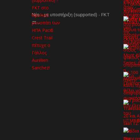
Νέο – με υποστήριξη (supported) - FKT
στ…