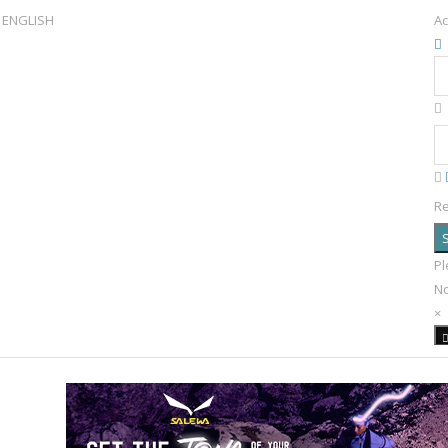
ENGLISH
Ac
R
S
Pl
N
×