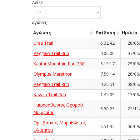
Δείξε
αγώνες
Αγώνας
Επίδοση
Ημ/νία
Ursa Trail
6.32.42
28/05
Paggaio Trail Run
4.06.00
07/05
Xanthi Mountain Run 25K
3.19.17
25/09
Olympus Marathon
7.50.14
26/06
Paggaio Trail Run
4.25.51
08/05
Kavala Trail Run
1.45.09
13/03
Ημιμαραθώνιος Οχυρού
3.50.23
22/11
Νυμφαίας
Ορειβατικός Μαραθώνιος
6.51.32
06/09
Ολύμπου