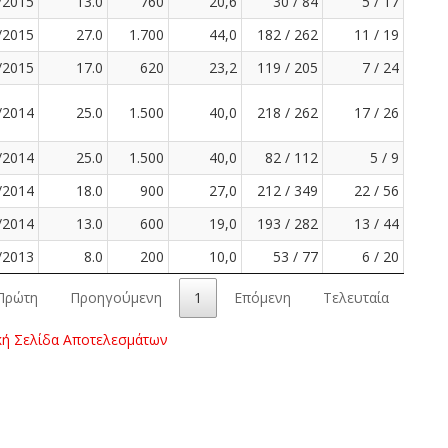
/2015
13.0
760
20,6
30 / 84
5 / 17
/2015
27.0
1.700
44,0
182 / 262
11 / 19
/2015
17.0
620
23,2
119 / 205
7 / 24
/2014
25.0
1.500
40,0
218 / 262
17 / 26
/2014
25.0
1.500
40,0
82 / 112
5 / 9
/2014
18.0
900
27,0
212 / 349
22 / 56
/2014
13.0
600
19,0
193 / 282
13 / 44
/2013
8.0
200
10,0
53 / 77
6 / 20
Πρώτη
Προηγούμενη
1
Επόμενη
Τελευταία
κή Σελίδα Αποτελεσμάτων