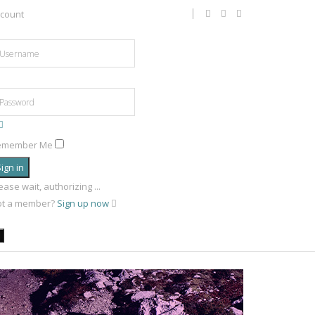
count
emember Me
ign in
ease wait, authorizing ...
ot a member?
Sign up now