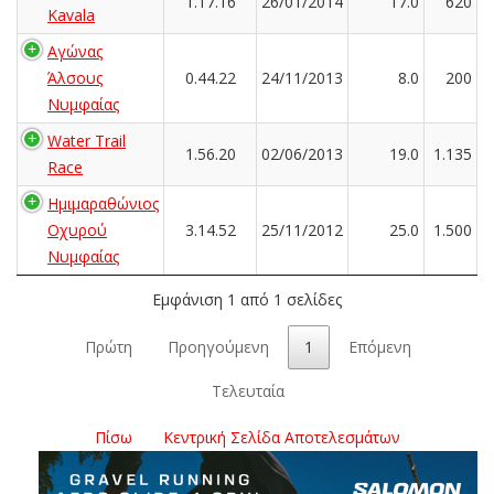
1.17.16
26/01/2014
17.0
620
Kavala
Αγώνας
Άλσους
0.44.22
24/11/2013
8.0
200
Νυμφαίας
Water Trail
1.56.20
02/06/2013
19.0
1.135
Race
Ημιμαραθώνιος
Οχυρού
3.14.52
25/11/2012
25.0
1.500
Νυμφαίας
Εμφάνιση 1 από 1 σελίδες
Πρώτη
Προηγούμενη
1
Επόμενη
Τελευταία
Πίσω
Κεντρική Σελίδα Αποτελεσμάτων