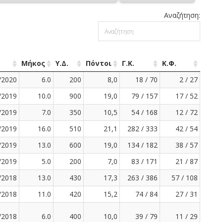
Αναζήτηση:
Μήκος
Υ.Δ.
Πόντοι
Γ.Κ.
Κ.Φ.
/2020
6.0
200
8,0
18 / 70
2 / 27
/2019
10.0
900
19,0
79 / 157
17 / 52
/2019
7.0
350
10,5
54 / 168
12 / 72
/2019
16.0
510
21,1
282 / 333
42 / 54
/2019
13.0
600
19,0
134 / 182
38 / 57
/2019
5.0
200
7,0
83 / 171
21 / 87
/2018
13.0
430
17,3
263 / 386
57 / 108
/2018
11.0
420
15,2
74 / 84
27 / 31
/2018
6.0
400
10,0
39 / 79
11 / 29