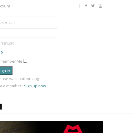
count
emember Me
ign in
ease wait, authorizing ...
ot a member?
Sign up now