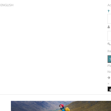
ENGLISH
Ac
R
S
Pl
N
×