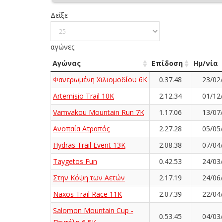
Δείξε
αγώνες
Αγώνας
Επίδοση
Ημ/νία
Φανερωμένη Χιλιομοδίου 6Κ
0.37.48
23/02
Artemisio Trail 10K
2.12.34
01/12
Vamvakou Mountain Run 7K
1.17.06
13/07
Ανοπαία Ατραπός
2.27.28
05/05
Hydras Trail Event 13K
2.08.38
07/04
Taygetos Fun
0.42.53
24/03
Στην Κόψη των Αετών
2.17.19
24/06
Naxos Trail Race 11K
2.07.39
22/04
Salomon Mountain Cup -
0.53.45
04/03