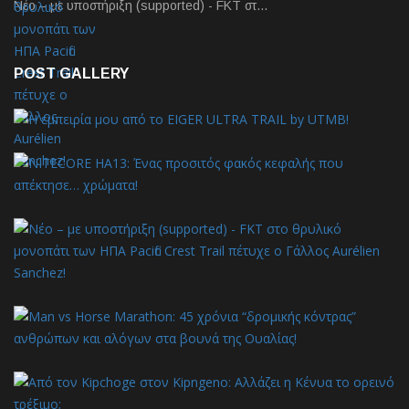
Νέο – με υποστήριξη (supported) - FKT στ…
POST GALLERY