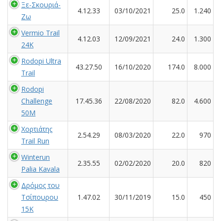
Ξε-Σκουριά-
4.12.33
03/10/2021
25.0
1.240
Ζω
Vermio Trail
4.12.03
12/09/2021
24.0
1.300
24K
Rodopi Ultra
43.27.50
16/10/2020
174.0
8.000
Trail
Rodopi
Challenge
17.45.36
22/08/2020
82.0
4.600
50M
Χορτιάτης
2.54.29
08/03/2020
22.0
970
Trail Run
Winterun
2.35.55
02/02/2020
20.0
820
Palia Kavala
Δρόμος του
Τσίπουρου
1.47.02
30/11/2019
15.0
450
15Κ