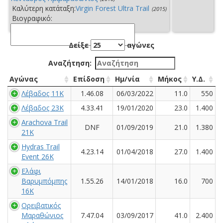
Καλύτερη κατάταξη:
Virgin Forest Ultra Trail
(2015)
Βιογραφικό:
Δείξε
αγώνες
Αναζήτηση:
Αγώνας
Επίδοση
Ημ/νία
Μήκος
Υ.Δ.
Λέβαδος 11K
1.46.08
06/03/2022
11.0
550
Λέβαδος 23Κ
4.33.41
19/01/2020
23.0
1.400
Arachova Trail
DNF
01/09/2019
21.0
1.380
21K
Hydras Trail
4.23.14
01/04/2018
27.0
1.400
Event 26K
Ελάφι
Βαρυμπόμπης
1.55.26
14/01/2018
16.0
700
16K
Ορειβατικός
Μαραθώνιος
7.47.04
03/09/2017
41.0
2.400