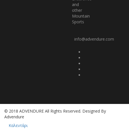
and
other
Mountain
Sports
info@advendure.com
© 2018 ADVENDURE All Rights Reserved. Designed By
Advendure
Καλεντάρι