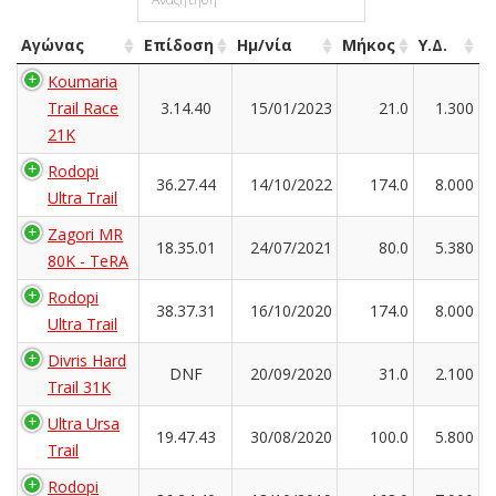
Αγώνας
Επίδοση
Ημ/νία
Μήκος
Υ.Δ.
Koumaria
Trail Race
3.14.40
15/01/2023
21.0
1.300
21K
Rodopi
36.27.44
14/10/2022
174.0
8.000
Ultra Trail
Zagori MR
18.35.01
24/07/2021
80.0
5.380
80K - TeRA
Rodopi
38.37.31
16/10/2020
174.0
8.000
Ultra Trail
Divris Hard
DNF
20/09/2020
31.0
2.100
Trail 31K
Ultra Ursa
19.47.43
30/08/2020
100.0
5.800
Trail
Rodopi