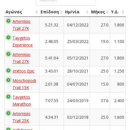
Αγώνας
Επίδοση
Ημ/νία
Μήκος
Υ.Δ.
Artemisio
5.21.32
04/12/2022
27.0
1.800
Trail 27K
Taygetos
2.48.05
25/03/2022
19.0
1.100
Experience
Artemisio
5.41.04
05/12/2021
27.0
1.800
Trail 27K
Imittos Epic
3.43.01
28/10/2021
25.0
1.250
Moschopodi
2.01.38
04/07/2021
15.0
800
Trail 15K
Taygetos
7.07.55
24/03/2019
37.6
2.400
Marathon
Artemisio
4.34.31
02/12/2018
25.0
1.600
Trail 25K